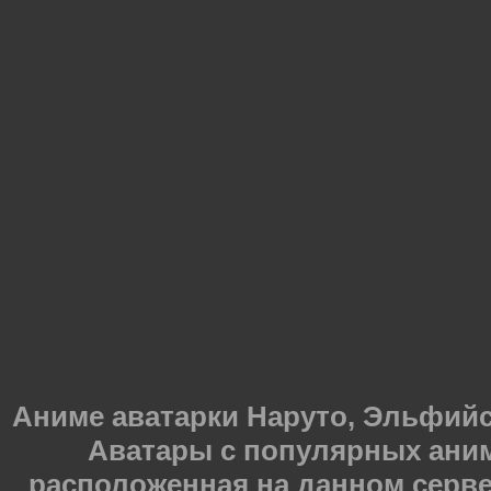
Аниме аватарки Наруто, Эльфийска
Аватары с популярных ани
расположенная на данном серве