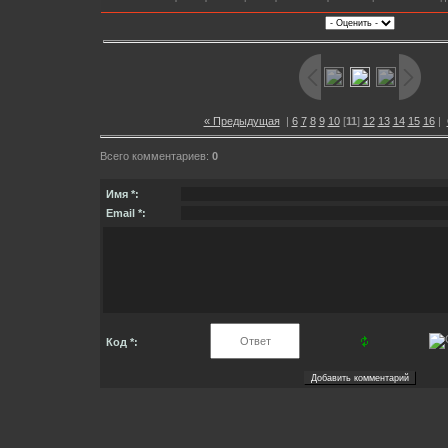
« Предыдущая
|
6
7
8
9
10
[
11
]
12
13
14
15
16
|
Всего комментариев:
0
Имя *:
Email *:
Код *: