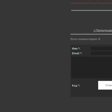
« Предыдуща
Всего комментариев:
0
Имя *:
Email *:
Код *: