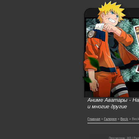
Аниме Аватары - Нар
и многие другие
Главная
»
Галерея
»
Beck
» Bec
Просмотров: 365 | Разм