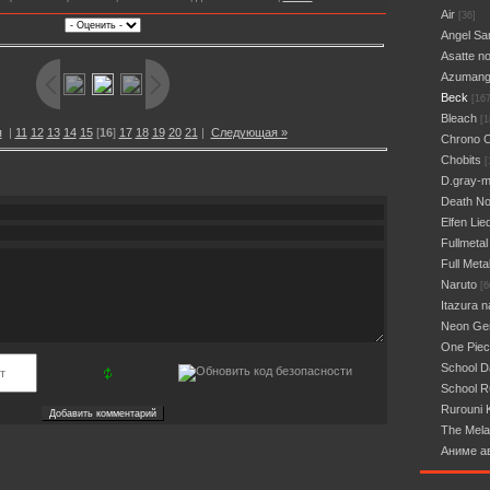
Air
[36]
Angel Sa
Asatte n
Azumang
Beck
[167
Bleach
[1
я
|
11
12
13
14
15
[
16
]
17
18
19
20
21
|
Следующая »
Chrono 
Chobits
[
D.gray-
Death No
Elfen Lie
Fullmetal
Full Meta
Naruto
[6
Itazura n
Neon Gen
One Pie
School 
School R
Rurouni 
The Mela
Аниме а