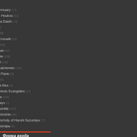
nctuary
[17]
o Houkou
[12]
a Daioh
[13]
]
88]
Crusade
[51]
169]
man
[47]
te
[436]
d
[146]
 alchemist
[134]
l Panic
[0]
00]
a Kiss
[0]
esis Evangelion
[13]
ce
[231]
Days
[0]
umble
[147]
Kenshin
[98]
ncholy of Haruhi Suzumiya
[77]
ватары
[2]
Форма входа