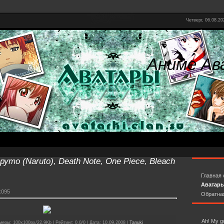
Четверг, 06.08.2
Аниме Ав
уто (Naruto), Death Note, One Piece, Bleach
Главная 
Аватар
k095
Обратна
Ah! My 
еры: 100x100px/22.9Kb | Рейтинг: 0.0/0 | Дата: 10.09.2008 |
Tanuki