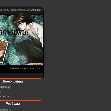
026, 09:42 | Приветствую Вас
Странник
атарки!
Главная
|
Регистрация
|
Вход
Меню сайта
страница
ы
я связь
Разделы
goddess
[47]