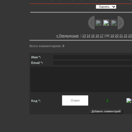
« Предыдущая
|
13
14
15
16
17
[
18
]
19
20
21
22
23
Всего комментариев:
0
Имя *:
Email *:
Код *: