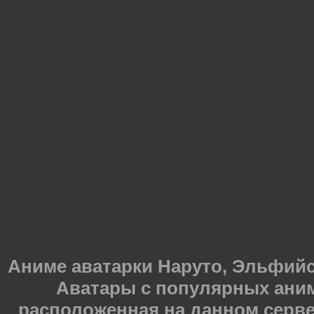
Аниме аватарки Наруто, Эльфийска
Аватары с популярных ани
расположенная на данном серве