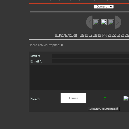
« Предыдущая
|
15
16
17
18
19
[
20
]
21
22
23
24
25
Всего комментариев:
0
Имя *:
Email *:
Код *: