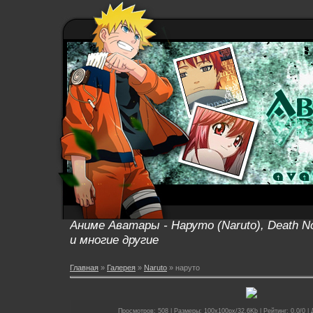
Аниме Аватары - Наруто (Naruto), Death No
и многие другие
Главная
»
Галерея
»
Naruto
» наруто
Просмотров: 508 | Размеры: 100x100px/32.6Kb | Рейтинг: 0.0/0 | 