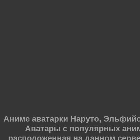
Аниме аватарки Наруто, Эльфийска
Аватары с популярных ани
расположенная на данном серве