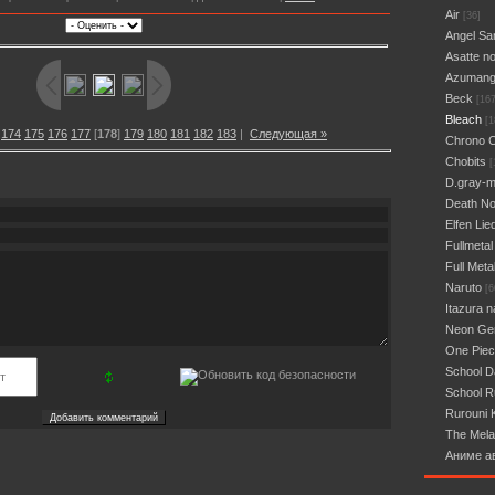
Air
[36]
Angel Sa
Asatte n
Azumang
Beck
[167
Bleach
[1
174
175
176
177
[
178
]
179
180
181
182
183
|
Следующая »
Chrono 
Chobits
[
D.gray-
Death No
Elfen Lie
Fullmetal
Full Meta
Naruto
[6
Itazura n
Neon Gen
One Pie
School 
School R
Rurouni 
The Mela
Аниме а