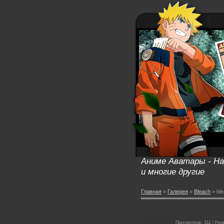
Аниме Аватары - Нар
и многие другие
Главная
»
Галерея
»
Bleach
» bl
Просмотров: 311 | Разм