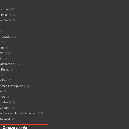
nctuary
[17]
o Houkou
[12]
a Daioh
[13]
]
88]
Crusade
[51]
169]
man
[47]
te
[436]
d
[146]
 alchemist
[134]
l Panic
[0]
00]
a Kiss
[0]
esis Evangelion
[13]
ce
[231]
Days
[0]
umble
[147]
Kenshin
[98]
ncholy of Haruhi Suzumiya
[77]
ватары
[2]
Форма входа