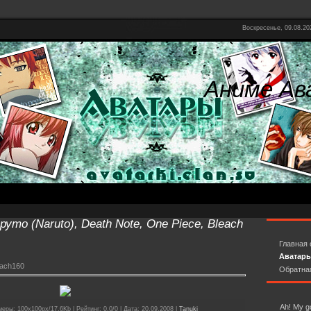
Воскресенье, 09.08.20
Аниме Ав
уто (Naruto), Death Note, One Piece, Bleach
Главная 
Аватар
each160
Обратна
Ah! My 
еры: 100x100px/17.6Kb | Рейтинг: 0.0/0 | Дата: 20.09.2008 |
Tanuki