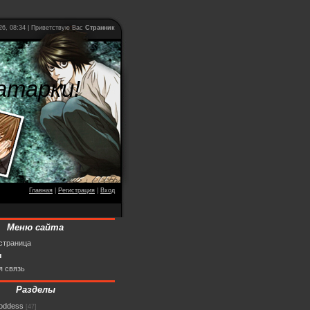
26, 08:34 | Приветствую Вас
Странник
атарки!
Главная
|
Регистрация
|
Вход
Меню сайта
страница
ы
я связь
Разделы
goddess
[47]