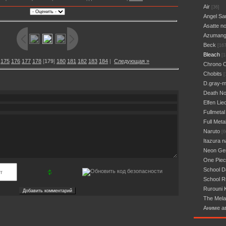
Air
[36]
Angel Sa
Asatte n
Azumang
Beck
[167
Bleach
[1
175
176
177
178
[
179
]
180
181
182
183
184
|
Следующая »
Chrono 
Chobits
[
D.gray-
Death No
Elfen Lie
Fullmetal
Full Meta
Naruto
[6
Itazura n
Neon Gen
One Pie
School 
School R
Rurouni 
The Mela
Аниме а