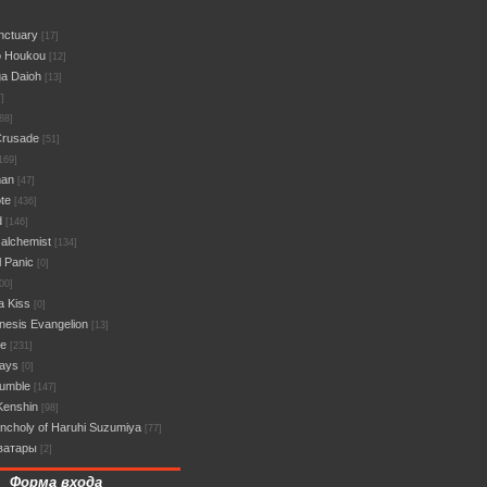
nctuary
[17]
o Houkou
[12]
a Daioh
[13]
]
88]
Crusade
[51]
169]
man
[47]
te
[436]
d
[146]
 alchemist
[134]
l Panic
[0]
00]
a Kiss
[0]
esis Evangelion
[13]
ce
[231]
Days
[0]
umble
[147]
Kenshin
[98]
ncholy of Haruhi Suzumiya
[77]
ватары
[2]
Форма входа