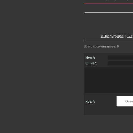
« Предыдущая
|
174
Всего комментариев:
0
Имя *:
Email *:
Код *: