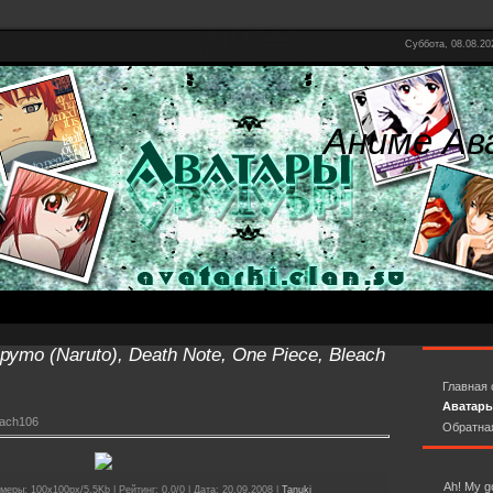
Суббота, 08.08.20
Аниме Ав
уто (Naruto), Death Note, One Piece, Bleach
Главная 
Аватар
each106
Обратна
Ah! My 
меры: 100x100px/5.5Kb | Рейтинг: 0.0/0 | Дата: 20.09.2008 |
Tanuki