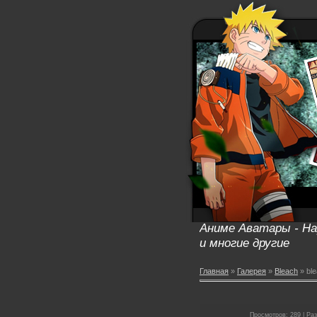
Аниме Аватары - Нар
и многие другие
Главная
»
Галерея
»
Bleach
» bl
Просмотров: 289 | Раз