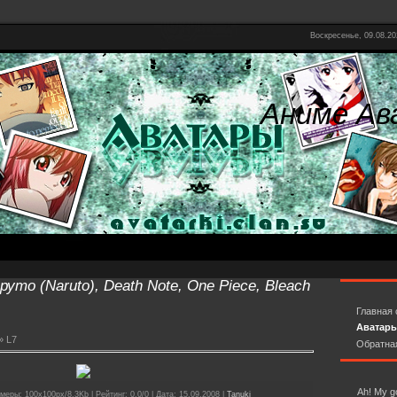
Воскресенье, 09.08.20
Аниме Ав
уто (Naruto), Death Note, One Piece, Bleach
Главная 
Аватар
» L7
Обратна
Ah! My 
меры: 100x100px/8.3Kb | Рейтинг: 0.0/0 | Дата: 15.09.2008 |
Tanuki