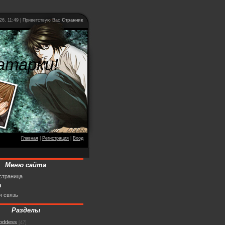
26, 11:49 | Приветствую Вас
Странник
атарки!
Главная
|
Регистрация
|
Вход
Меню сайта
страница
ы
я связь
Разделы
goddess
[47]