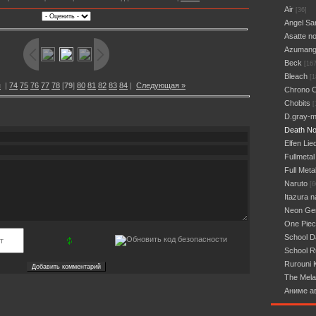
Air
[36]
Angel Sa
Asatte n
Azumang
Beck
[167
Bleach
[1
я
|
74
75
76
77
78
[
79
]
80
81
82
83
84
|
Следующая »
Chrono 
Chobits
[
D.gray-
Death No
Elfen Lie
Fullmetal
Full Meta
Naruto
[6
Itazura n
Neon Gen
One Pie
School 
School R
Rurouni 
The Mela
Аниме а