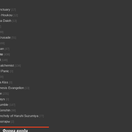
nctuary
[17]
o Houkou
[12]
a Daioh
[13]
]
88]
Crusade
[51]
169]
man
[47]
te
[436]
d
[146]
 alchemist
[134]
l Panic
[0]
00]
a Kiss
[0]
esis Evangelion
[13]
ce
[231]
Days
[0]
umble
[147]
Kenshin
[98]
ncholy of Haruhi Suzumiya
[77]
ватары
[2]
Форма входа