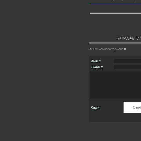
« Предыдуща
Всего комментариев:
0
Имя *:
Email *:
Код *: