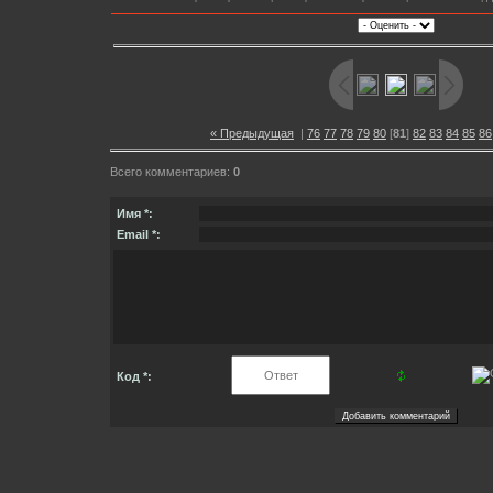
« Предыдущая
|
76
77
78
79
80
[
81
]
82
83
84
85
86
Всего комментариев:
0
Имя *:
Email *:
Код *: