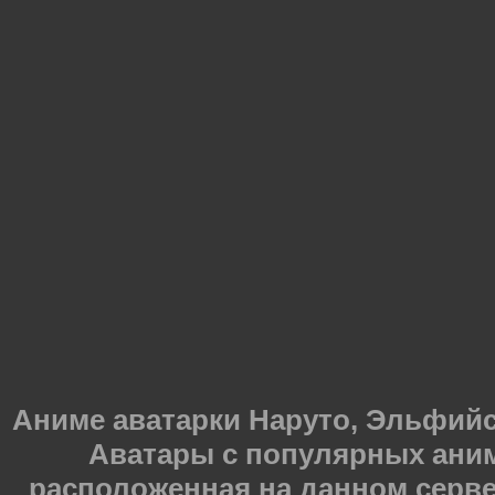
Аниме аватарки Наруто, Эльфийска
Аватары с популярных ани
расположенная на данном серве