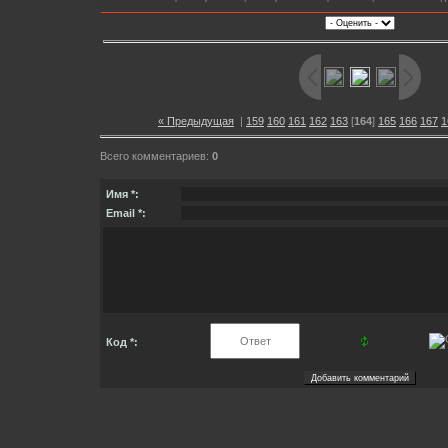
« Предыдущая
|
159
160
161
162
163
[
164
]
165
166
167
1
Всего комментариев:
0
Имя *:
Email *:
Код *: