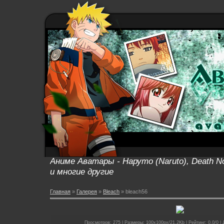
Аниме Аватары - Наруто (Naruto), Death No
и многие другие
Главная
»
Галерея
»
Bleach
» bleach56
Просмотров: 275 | Размеры: 100x100px/21.2Kb | Рейтинг: 0.0/0 | 