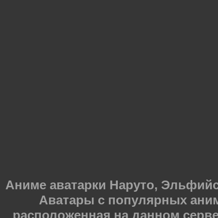
Аниме аватарки Наруто, Эльфийска
Аватары с популярных ани
расположенная на данном серве