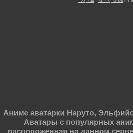
1-20
21-40
...
141-160
161-180
181-1
Аниме аватарки Наруто, Эльфийска
Аватары с популярных ани
расположенная на данном серве